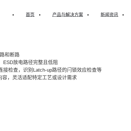
首页
产品与解决方案
新闻资讯
工具LePERC
®
短路和断路
，ESD放电路径完整且低阻
检查，识别Latch-up路径的闩锁效应检查等
内容，灵活适配特定工艺或设计需求